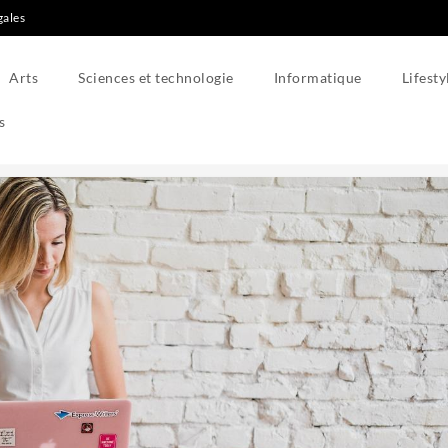
gales
Arts
Sciences et technologie
Informatique
Lifesty
s
choisir la bonne pour vous