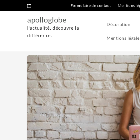
Formulaire de contact
Mentions lé
apolloglobe
Décoration
l'actualité, découvre la
différence.
Mentions légale
Home
Lifestyle
Les agences influenceur à Paris: Comment 