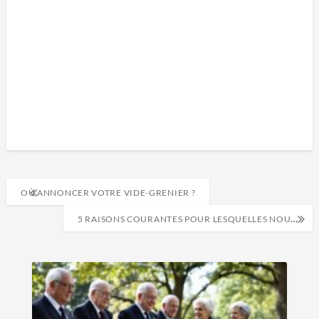
OÙ ANNONCER VOTRE VIDE-GRENIER ?
5 RAISONS COURANTES POUR LESQUELLES NOUS VOYONS DES PATIENTS POUR DES DOULEURS AUX PIEDS