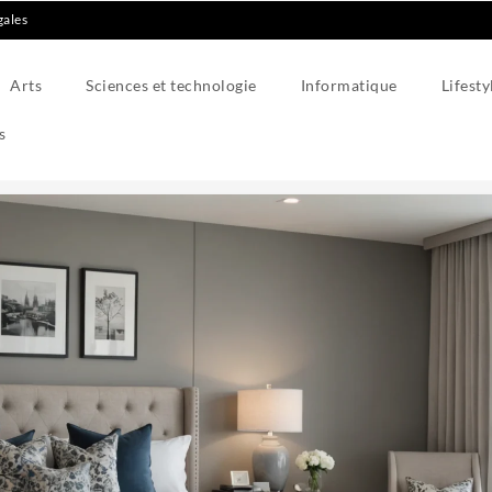
gales
Arts
Sciences et technologie
Informatique
Lifesty
s
 Moderne et Élégante