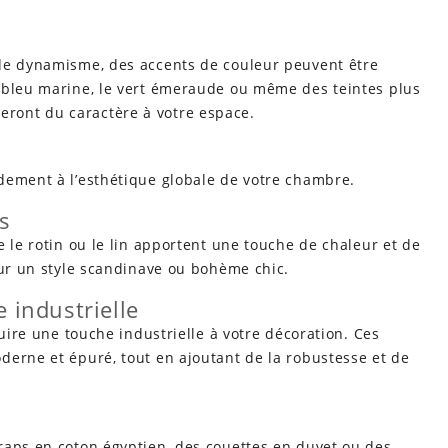
 de dynamisme, des accents de couleur peuvent être
 bleu marine, le vert émeraude ou même des teintes plus
ront du caractère à votre espace.
dement à l’esthétique globale de votre chambre.
s
e le rotin ou le lin apportent une touche de chaleur et de
our un style scandinave ou bohème chic.
 industrielle
duire une touche industrielle à votre décoration. Ces
derne et épuré, tout en ajoutant de la robustesse et de
raps en coton égyptien, des couettes en duvet ou des